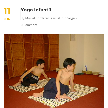
11
Yoga Infantil
By
Miguel Bordera Pascual
In
Yoga
JUN
0 Comment